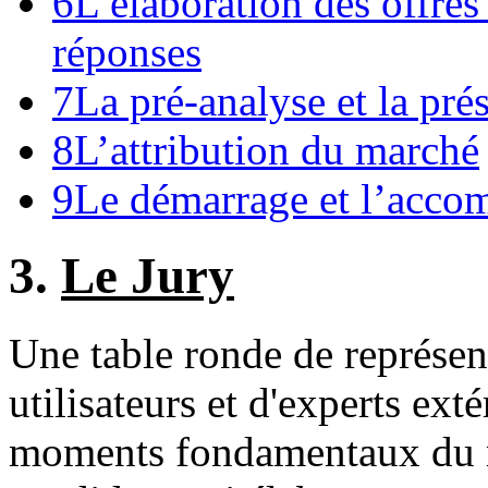
6
L’élaboration des offres
réponses
7
La pré-analyse et la pré
8
L’attribution du marché
9
Le démarrage et l’acco
3.
Le Jury
Une table ronde de représent
utilisateurs et d'experts ext
moments fondamentaux du ma