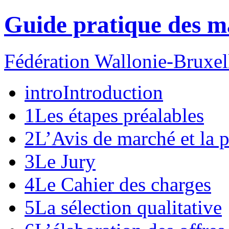
Guide pratique des m
Fédération Wallonie-Bruxell
intro
Introduction
1
Les étapes préalables
2
L’Avis de marché et la p
3
Le Jury
4
Le Cahier des charges
5
La sélection qualitative